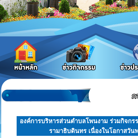
องค์การบริหารส่วนตำบลโพนงาม ร่วมกิจกร
รามาธิบดินทร เนื่องในโอกาสวั