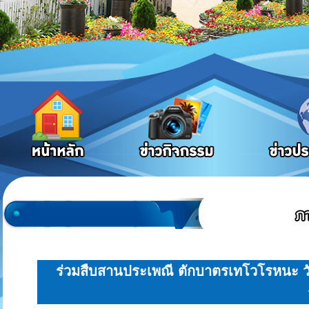
ร่วมสืบสานประเพณี ตักบาตรเทโวโรหนะ วั