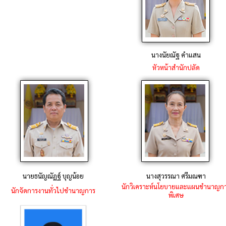
นางนัยณัฐ คำแสน
หัวหน้าสำนักปลัด
นายธนัญณัฏฐ์ บุญน้อย
นางสุวรรณา ศรีมณฑา
นักวิเคราะห์นโยบายและแผนชำนาญก
นักจัดการงานทั่วไปชำนาญการ
พิเศษ